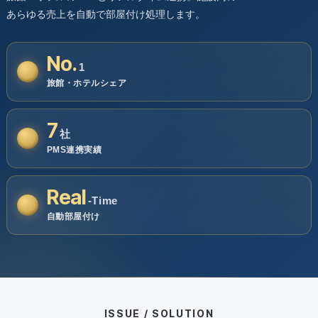
あらゆる売上を自動で部屋付け処理します。
No.
1
旅館・ホテルシェア
7
社
PMS連携実績
Real
-Time
自動部屋付け
ISSUE / SOLUTION